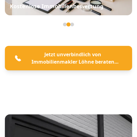
Kostenlose Immobilienbewertung
Seite 2 von 3
Jetzt unverbindlich von
Immobilienmakler Löhne beraten
lassen