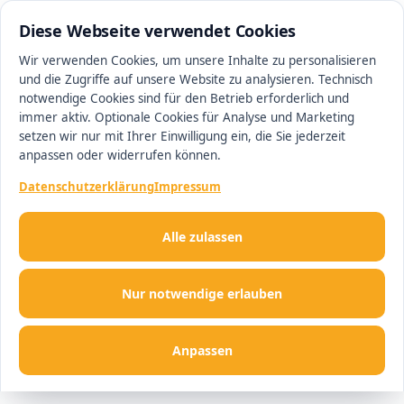
0511 13221100
#1 Makler in Hannover
Diese Webseite verwendet Cookies
Wir verwenden Cookies, um unsere Inhalte zu personalisieren
und die Zugriffe auf unsere Website zu analysieren. Technisch
Men
notwendige Cookies sind für den Betrieb erforderlich und
immer aktiv. Optionale Cookies für Analyse und Marketing
setzen wir nur mit Ihrer Einwilligung ein, die Sie jederzeit
anpassen oder widerrufen können.
Datenschutzerklärung
Impressum
Alle zulassen
Nur notwendige erlauben
Anpassen