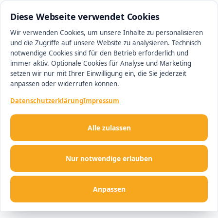
0511 13221100
#1 Makler in Hannover
Diese Webseite verwendet Cookies
Wir verwenden Cookies, um unsere Inhalte zu personalisieren
und die Zugriffe auf unsere Website zu analysieren. Technisch
Men
notwendige Cookies sind für den Betrieb erforderlich und
immer aktiv. Optionale Cookies für Analyse und Marketing
setzen wir nur mit Ihrer Einwilligung ein, die Sie jederzeit
anpassen oder widerrufen können.
Datenschutzerklärung
Impressum
Alle zulassen
Nur notwendige erlauben
Anpassen