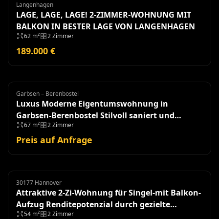
Langenhagen
Wohnung
LAGE, LAGE, LAGE! 2-ZIMMER-WOHNUNG MIT
BALKON IN BESTER LAGE VON LANGENHAGEN
62 m²
2 Zimmer
189.000 €
Garbsen – Berenbostel
Eigentumswohnung
Luxus Moderne Eigentumswohnung in
Garbsen-Berenbostel Stilvoll saniert und
67 m²
2 Zimmer
einzugsbereit!
Preis auf Anfrage
30177 Hannover
Eigentumswohnung
Attraktive 2-Zi-Wohnung für Singel-mit Balkon-
Aufzug Renditepotenzial durch gezielte
54 m²
2 Zimmer
Modernisierung