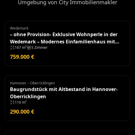
Umgebung von City Immobilienmakler
Wedemark
Einfamilienhaus
– ohne Provision- Exklusive Wohnperle in der
Wedemark – Modernes Einfamilienhaus mit
167 m²
5 Zimmer
hochwertiger Ausstattung
759.000 €
Hannover – Oberricklingen
Grundstück
Baugrundstück mit Altbestand in Hannover-
Oberricklingen
110 m²
290.000 €