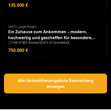
135.000 €
30851 Langenhagen
Doppelhaushälfte
Ein Zuhause zum Ankommen – modern,
hochwertig und geschaffen für besondere
168 m²
5 Zimmer
472 m² Grundstück
Momente - Baujahr 2018
750.000 €
Alle Immobilienangebote Ronnenberg
anzeigen