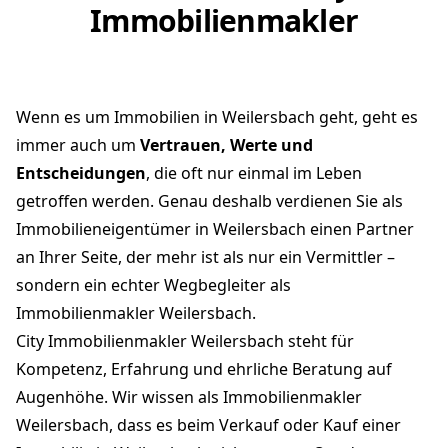
sondern ein echter Wegbegleiter als
Immobilienmakler Weilersbach.
City Immobilienmakler Weilersbach steht für
Kompetenz, Erfahrung und ehrliche Beratung auf
Augenhöhe. Wir wissen als Immobilienmakler
Weilersbach, dass es beim Verkauf oder Kauf einer
Immobilie in Weilersbach nicht nur um Quadratmeter
geht, sondern um Lebensabschnitte, Erinnerungen
und Zukunftsträume. Und deshalb nehmen wir uns
Zeit als Ihr Immobilienmakler Weilersbach. Für Sie. Für
Ihre Fragen. Für Ihre Sicherheit beim
Immobilienverkauf in Weilersbach.
Mit mehr als 875 erfolgreich vermittelten Immobilien
in Weilersbach, über 30 Jahren Branchenerfahrung als
Immobilienmakler Weilersbach und einem mehrfach
ausgezeichneten Team bieten wir Ihnen die