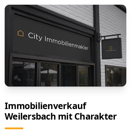
Immobilienverkauf
Weilersbach mit Charakter
Ob geerbtes Elternhaus in Weilersbach, Kapitalanlage
oder emotional behaftete Immobilie in Weilersbach –
wir begegnen als Immobilienmakler Weilersbach jeder
Immobilie mit Respekt. Und jedem Menschen mit
Feingefühl.
Senada Spitzenberger
- Ihr Immobilienmaklerin in
Ingolstadt
Sandra Jurcevic
- Ihr Immobilienmaklerin in