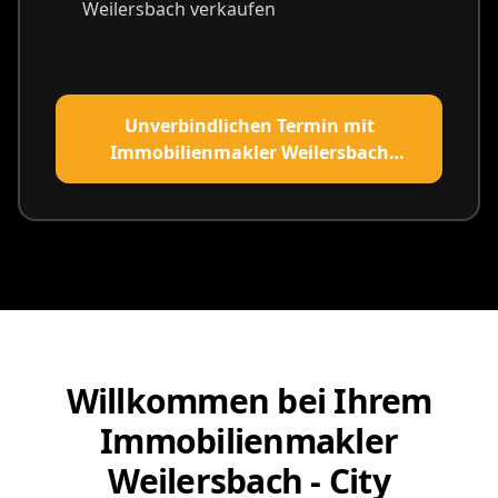
Willkommen bei Ihrem
Immobilienmakler
Weilersbach - City
Immobilienmakler
Wenn es um Immobilien in Weilersbach geht, geht es
immer auch um
Vertrauen, Werte und
Entscheidungen
, die oft nur einmal im Leben
getroffen werden. Genau deshalb verdienen Sie als
Immobilieneigentümer in Weilersbach einen Partner
an Ihrer Seite, der mehr ist als nur ein Vermittler –