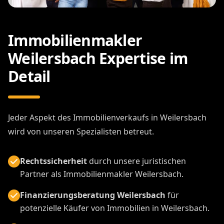
Rechtssicherheit
durch unsere juristischen
Partner als Immobilienmakler Weilersbach.
Finanzierungsberatung Weilersbach
für
potenzielle Käufer von Immobilien in Weilersbach.
Professionelles Immobilienmarketing
Weilersbach
für maximale Reichweite in
Weilersbach.
Ihr Erfolg ist unser Ziel als
Immobilienmakler Weilersbach.
Wir
setzen alle Hebel in Bewegung, um Ihre
Erwartungen beim Immobilienverkauf in
Weilersbach zu übertreffen.