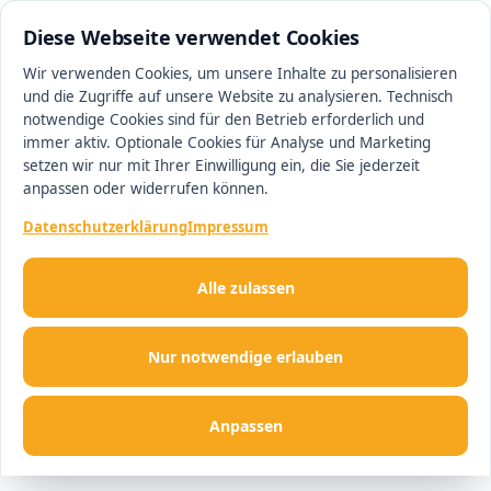
0511 13221100
#1 Makler in Hannover
Diese Webseite verwendet Cookies
Wir verwenden Cookies, um unsere Inhalte zu personalisieren
und die Zugriffe auf unsere Website zu analysieren. Technisch
Men
notwendige Cookies sind für den Betrieb erforderlich und
immer aktiv. Optionale Cookies für Analyse und Marketing
setzen wir nur mit Ihrer Einwilligung ein, die Sie jederzeit
anpassen oder widerrufen können.
Datenschutzerklärung
Impressum
Alle zulassen
Nur notwendige erlauben
Anpassen