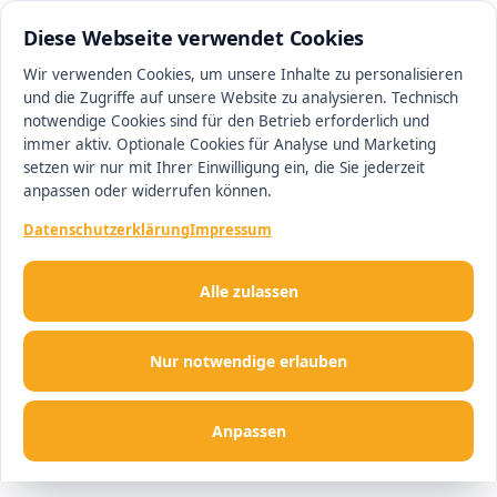
0511 13221100
#1 Makler in Hannover
Diese Webseite verwendet Cookies
Wir verwenden Cookies, um unsere Inhalte zu personalisieren
und die Zugriffe auf unsere Website zu analysieren. Technisch
Men
notwendige Cookies sind für den Betrieb erforderlich und
immer aktiv. Optionale Cookies für Analyse und Marketing
setzen wir nur mit Ihrer Einwilligung ein, die Sie jederzeit
anpassen oder widerrufen können.
Datenschutzerklärung
Impressum
Alle zulassen
Nur notwendige erlauben
Anpassen