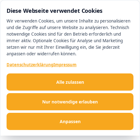
0511 13221100
#1 Makler in Hannover
Diese Webseite verwendet Cookies
Wir verwenden Cookies, um unsere Inhalte zu personalisieren
und die Zugriffe auf unsere Website zu analysieren. Technisch
Men
notwendige Cookies sind für den Betrieb erforderlich und
immer aktiv. Optionale Cookies für Analyse und Marketing
setzen wir nur mit Ihrer Einwilligung ein, die Sie jederzeit
anpassen oder widerrufen können.
Datenschutzerklärung
Impressum
Alle zulassen
Nur notwendige erlauben
Anpassen