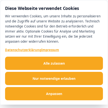
0511 13221100
#1 Makler in Hannover
Diese Webseite verwendet Cookies
Wir verwenden Cookies, um unsere Inhalte zu personalisieren
und die Zugriffe auf unsere Website zu analysieren. Technisch
Men
notwendige Cookies sind für den Betrieb erforderlich und
immer aktiv. Optionale Cookies für Analyse und Marketing
setzen wir nur mit Ihrer Einwilligung ein, die Sie jederzeit
anpassen oder widerrufen können.
Datenschutzerklärung
Impressum
Alle zulassen
Nur notwendige erlauben
Anpassen