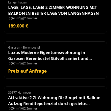
Langenhagen
Wohnung
LAGE, LAGE, LAGE! 2-ZIMMER-WOHNUNG MIT
BALKON IN BESTER LAGE VON LANGENHAGEN
62 m²
2 Zimmer
189.000 €
Garbsen – Berenbostel
Eigentumswohnung
Luxus Moderne Eigentumswohnung in
Garbsen-Berenbostel Stilvoll saniert und
67 m²
2 Zimmer
einzugsbereit!
Preis auf Anfrage
30177 Hannover
Eigentumswohnung
Attraktive 2-Zi-Wohnung für Singel-mit Balkon-
Aufzug Renditepotenzial durch gezielte
54 m²
2 Zimmer
Modernisierung