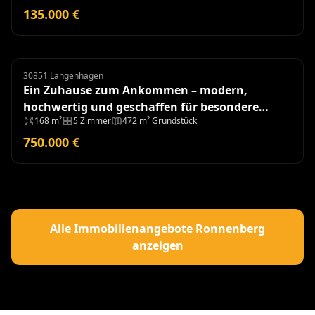
135.000 €
30851 Langenhagen
Doppelhaushälfte
Ein Zuhause zum Ankommen – modern,
hochwertig und geschaffen für besondere
168 m²
5 Zimmer
472 m² Grundstück
Momente - Baujahr 2018
750.000 €
Alle Immobilienangebote Ronnenberg
anzeigen