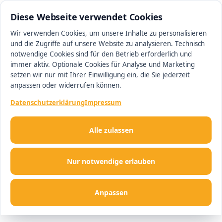
0511 13221100
#1 Makler in Hannover
Diese Webseite verwendet Cookies
Wir verwenden Cookies, um unsere Inhalte zu personalisieren
und die Zugriffe auf unsere Website zu analysieren. Technisch
Men
notwendige Cookies sind für den Betrieb erforderlich und
immer aktiv. Optionale Cookies für Analyse und Marketing
setzen wir nur mit Ihrer Einwilligung ein, die Sie jederzeit
anpassen oder widerrufen können.
Datenschutzerklärung
Impressum
Alle zulassen
Nur notwendige erlauben
Anpassen