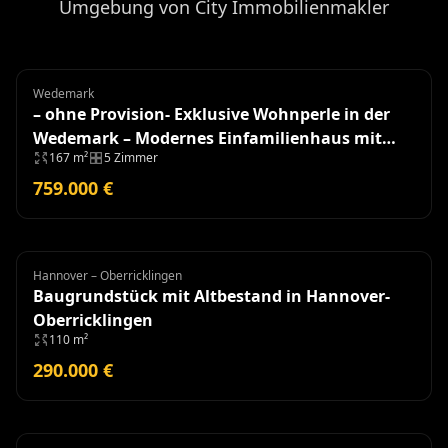
Umgebung von City Immobilienmakler
Wedemark
Einfamilienhaus
– ohne Provision- Exklusive Wohnperle in der
Wedemark – Modernes Einfamilienhaus mit
167 m²
5 Zimmer
hochwertiger Ausstattung
759.000 €
Hannover – Oberricklingen
Grundstück
Baugrundstück mit Altbestand in Hannover-
Oberricklingen
110 m²
290.000 €