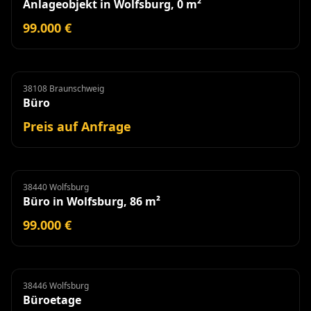
Anlageobjekt in Wolfsburg, 0 m²
99.000 €
38108 Braunschweig
Büro
Miete
Büro
Preis auf Anfrage
38440 Wolfsburg
Büro
Büro in Wolfsburg, 86 m²
99.000 €
38446 Wolfsburg
Büroetage
Miete
Büroetage