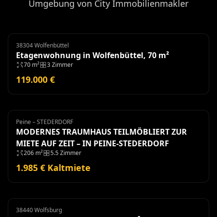
Umgebung von City Immobilienmakler
38304 Wolfenbüttel
Etagenwohnung
Etagenwohnung in Wolfenbüttel, 70 m²
70 m²
3 Zimmer
119.000 €
Peine – STEDERDORF
Haus
Miete
MODERNES TRAUMHAUS TEILMÖBLIERT ZUR
MIETE AUF ZEIT – IN PEINE-STEDERDORF
206 m²
5.5 Zimmer
1.985 € Kaltmiete
38440 Wolfsburg
Anlageobjekt