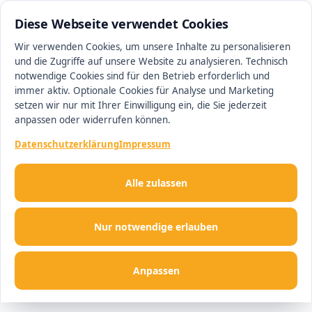
0511 13221100
#1 Makler in Hannover
Diese Webseite verwendet Cookies
Wir verwenden Cookies, um unsere Inhalte zu personalisieren
und die Zugriffe auf unsere Website zu analysieren. Technisch
Men
notwendige Cookies sind für den Betrieb erforderlich und
immer aktiv. Optionale Cookies für Analyse und Marketing
setzen wir nur mit Ihrer Einwilligung ein, die Sie jederzeit
anpassen oder widerrufen können.
Datenschutzerklärung
Impressum
Alle zulassen
Nur notwendige erlauben
Anpassen