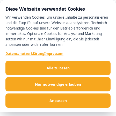
0511 13221100
#1 Makler in Hannover
Diese Webseite verwendet Cookies
Wir verwenden Cookies, um unsere Inhalte zu personalisieren
und die Zugriffe auf unsere Website zu analysieren. Technisch
Men
notwendige Cookies sind für den Betrieb erforderlich und
immer aktiv. Optionale Cookies für Analyse und Marketing
setzen wir nur mit Ihrer Einwilligung ein, die Sie jederzeit
anpassen oder widerrufen können.
Datenschutzerklärung
Impressum
Alle zulassen
Nur notwendige erlauben
Anpassen