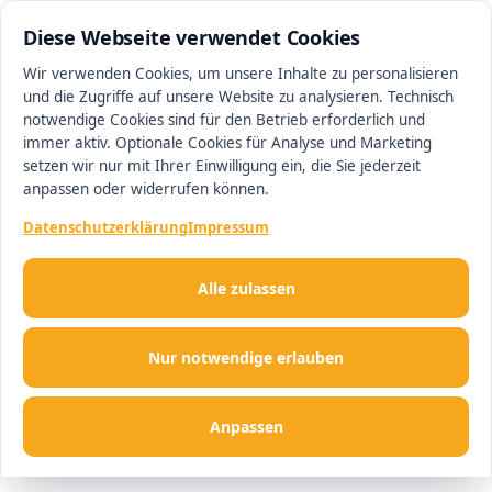
0511 13221100
#1 Makler in Hannover
Diese Webseite verwendet Cookies
Wir verwenden Cookies, um unsere Inhalte zu personalisieren
und die Zugriffe auf unsere Website zu analysieren. Technisch
Men
notwendige Cookies sind für den Betrieb erforderlich und
immer aktiv. Optionale Cookies für Analyse und Marketing
setzen wir nur mit Ihrer Einwilligung ein, die Sie jederzeit
anpassen oder widerrufen können.
Datenschutzerklärung
Impressum
Alle zulassen
Nur notwendige erlauben
Anpassen