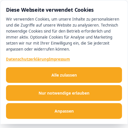
0511 13221100
#1 Makler in Hannover
Diese Webseite verwendet Cookies
Wir verwenden Cookies, um unsere Inhalte zu personalisieren
und die Zugriffe auf unsere Website zu analysieren. Technisch
Men
notwendige Cookies sind für den Betrieb erforderlich und
immer aktiv. Optionale Cookies für Analyse und Marketing
setzen wir nur mit Ihrer Einwilligung ein, die Sie jederzeit
anpassen oder widerrufen können.
Datenschutzerklärung
Impressum
Alle zulassen
Nur notwendige erlauben
Anpassen