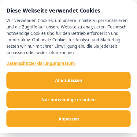
0511 13221100
#1 Makler in Hannover
Diese Webseite verwendet Cookies
Wir verwenden Cookies, um unsere Inhalte zu personalisieren
und die Zugriffe auf unsere Website zu analysieren. Technisch
Men
notwendige Cookies sind für den Betrieb erforderlich und
immer aktiv. Optionale Cookies für Analyse und Marketing
setzen wir nur mit Ihrer Einwilligung ein, die Sie jederzeit
anpassen oder widerrufen können.
Datenschutzerklärung
Impressum
Alle zulassen
Nur notwendige erlauben
Anpassen