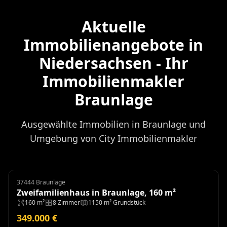
Aktuelle
Immobilienangebote in
Niedersachsen - Ihr
Immobilienmakler
Braunlage
Ausgewählte Immobilien in Braunlage und
Umgebung von City Immobilienmakler
37444 Braunlage
Zweifamilienhaus
Zweifamilienhaus in Braunlage, 160 m²
160 m²
8 Zimmer
1150 m² Grundstück
349.000 €