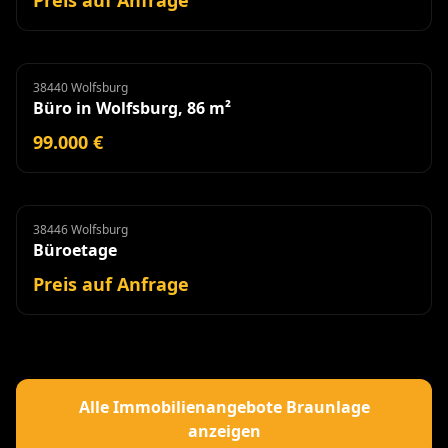
Preis auf Anfrage
38440 Wolfsburg
Büro
Büro in Wolfsburg, 86 m²
99.000 €
38446 Wolfsburg
Büroetage
Miete
Büroetage
Preis auf Anfrage
Alle Immobilienangebote Braunlage
anzeigen