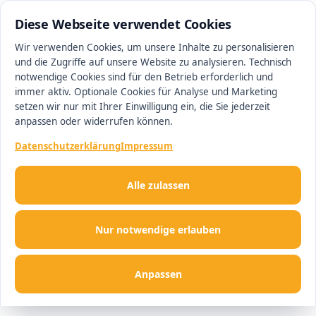
0511 13221100
#1 Makler in Hannover
Diese Webseite verwendet Cookies
Wir verwenden Cookies, um unsere Inhalte zu personalisieren
und die Zugriffe auf unsere Website zu analysieren. Technisch
Men
notwendige Cookies sind für den Betrieb erforderlich und
immer aktiv. Optionale Cookies für Analyse und Marketing
setzen wir nur mit Ihrer Einwilligung ein, die Sie jederzeit
anpassen oder widerrufen können.
Datenschutzerklärung
Impressum
Alle zulassen
Nur notwendige erlauben
Anpassen