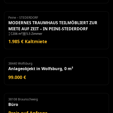
Peine – STEDERDORF
Haus
Miete
MODERNES TRAUMHAUS TEILMÖBLIERT ZUR
MIETE AUF ZEIT – IN PEINE-STEDERDORF
206 m²
5.5 Zimmer
1.985 € Kaltmiete
38440 Wolfsburg
Anlageobjekt
Anlageobjekt in Wolfsburg, 0 m²
99.000 €
38108 Braunschweig
Büro
Miete
Büro