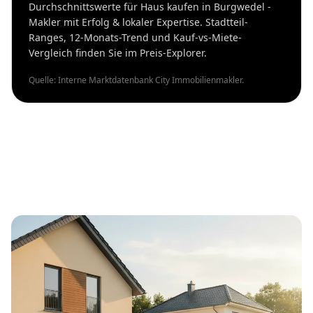
Durchschnittswerte für Haus kaufen in Burgwedel -
Makler mit Erfolg & lokaler Expertise. Stadtteil-
Ranges, 12-Monats-Trend und Kauf-vs-Miete-
Vergleich finden Sie im Preis-Explorer.
Quelle: Interne Marktdatenbank City Immobilienmakler.