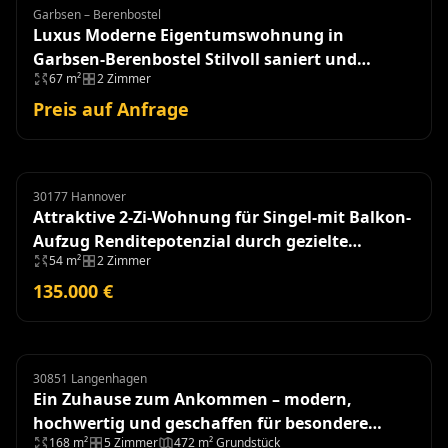
Garbsen – Berenbostel
Eigentumswohnung
Luxus Moderne Eigentumswohnung in
Garbsen-Berenbostel Stilvoll saniert und
67 m²
2 Zimmer
einzugsbereit!
Preis auf Anfrage
30177 Hannover
Eigentumswohnung
Attraktive 2-Zi-Wohnung für Singel-mit Balkon-
Aufzug Renditepotenzial durch gezielte
54 m²
2 Zimmer
Modernisierung
135.000 €
30851 Langenhagen
Doppelhaushälfte
Ein Zuhause zum Ankommen – modern,
hochwertig und geschaffen für besondere
168 m²
5 Zimmer
472 m² Grundstück
Momente - Baujahr 2018