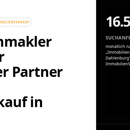
16.
OBILIENVERKAUF
enmakler
SUCHANF
monatlich n
r
„Immobilien
Dahlenburg“
ImmobilienS
er Partner
auf in