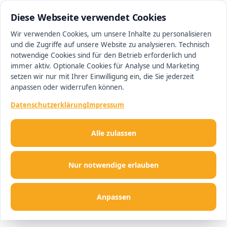
0511 13221100
#1 Makler in Hannover
Diese Webseite verwendet Cookies
Wir verwenden Cookies, um unsere Inhalte zu personalisieren
und die Zugriffe auf unsere Website zu analysieren. Technisch
Men
notwendige Cookies sind für den Betrieb erforderlich und
immer aktiv. Optionale Cookies für Analyse und Marketing
setzen wir nur mit Ihrer Einwilligung ein, die Sie jederzeit
anpassen oder widerrufen können.
Datenschutzerklärung
Impressum
Alle zulassen
Nur notwendige erlauben
Anpassen