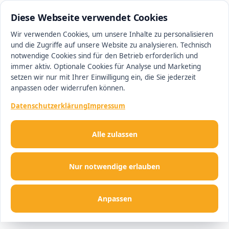
0511 13221100
#1 Makler in Hannover
Diese Webseite verwendet Cookies
Wir verwenden Cookies, um unsere Inhalte zu personalisieren
und die Zugriffe auf unsere Website zu analysieren. Technisch
Men
notwendige Cookies sind für den Betrieb erforderlich und
immer aktiv. Optionale Cookies für Analyse und Marketing
setzen wir nur mit Ihrer Einwilligung ein, die Sie jederzeit
anpassen oder widerrufen können.
Datenschutzerklärung
Impressum
Alle zulassen
Nur notwendige erlauben
Anpassen