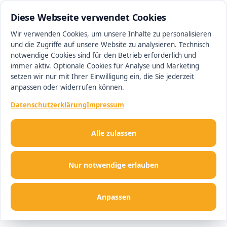
0511 13221100
#1 Makler in Hannover
Diese Webseite verwendet Cookies
Wir verwenden Cookies, um unsere Inhalte zu personalisieren
und die Zugriffe auf unsere Website zu analysieren. Technisch
Men
notwendige Cookies sind für den Betrieb erforderlich und
immer aktiv. Optionale Cookies für Analyse und Marketing
setzen wir nur mit Ihrer Einwilligung ein, die Sie jederzeit
anpassen oder widerrufen können.
Datenschutzerklärung
Impressum
Alle zulassen
Nur notwendige erlauben
Anpassen