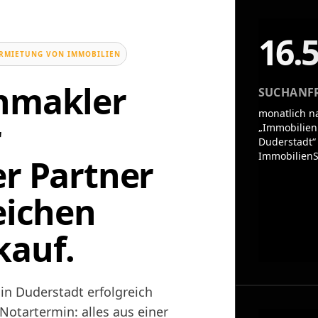
16.
ERMIETUNG VON IMMOBILIEN
enmakler
SUCHANF
monatlich n
r
„Immobilien
Duderstadt“
ImmobilienS
er Partner
eichen
kauf.
in Duderstadt erfolgreich
otartermin: alles aus einer