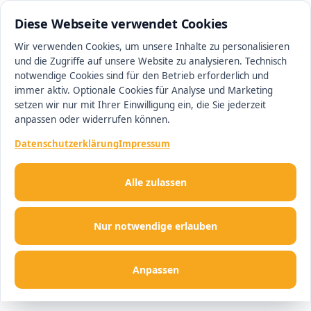
0511 13221100
#1 Makler in Hannover
Diese Webseite verwendet Cookies
Wir verwenden Cookies, um unsere Inhalte zu personalisieren
und die Zugriffe auf unsere Website zu analysieren. Technisch
Men
notwendige Cookies sind für den Betrieb erforderlich und
immer aktiv. Optionale Cookies für Analyse und Marketing
setzen wir nur mit Ihrer Einwilligung ein, die Sie jederzeit
anpassen oder widerrufen können.
Datenschutzerklärung
Impressum
Alle zulassen
Nur notwendige erlauben
Anpassen