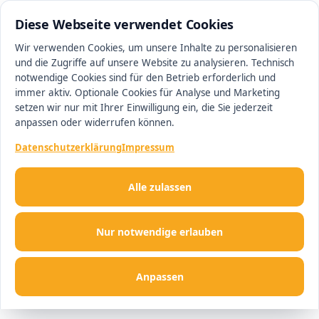
0511 13221100
#1 Makler in Hannover
Diese Webseite verwendet Cookies
Wir verwenden Cookies, um unsere Inhalte zu personalisieren
und die Zugriffe auf unsere Website zu analysieren. Technisch
Men
notwendige Cookies sind für den Betrieb erforderlich und
immer aktiv. Optionale Cookies für Analyse und Marketing
setzen wir nur mit Ihrer Einwilligung ein, die Sie jederzeit
anpassen oder widerrufen können.
Datenschutzerklärung
Impressum
Alle zulassen
Nur notwendige erlauben
Anpassen