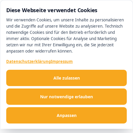
0511 13221100
#1 Makler in Hannover
Diese Webseite verwendet Cookies
Wir verwenden Cookies, um unsere Inhalte zu personalisieren
und die Zugriffe auf unsere Website zu analysieren. Technisch
Men
notwendige Cookies sind für den Betrieb erforderlich und
immer aktiv. Optionale Cookies für Analyse und Marketing
setzen wir nur mit Ihrer Einwilligung ein, die Sie jederzeit
anpassen oder widerrufen können.
Datenschutzerklärung
Impressum
Alle zulassen
Nur notwendige erlauben
Anpassen