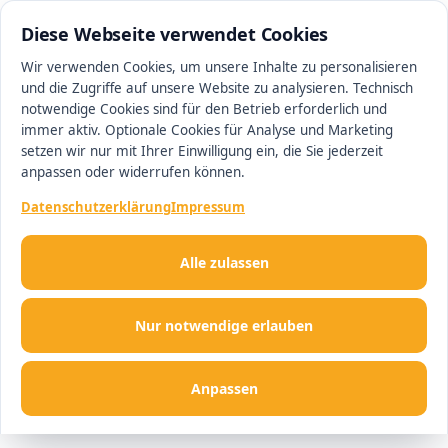
0511 13221100
#1 Makler in Hannover
Diese Webseite verwendet Cookies
Wir verwenden Cookies, um unsere Inhalte zu personalisieren
und die Zugriffe auf unsere Website zu analysieren. Technisch
Men
notwendige Cookies sind für den Betrieb erforderlich und
immer aktiv. Optionale Cookies für Analyse und Marketing
setzen wir nur mit Ihrer Einwilligung ein, die Sie jederzeit
anpassen oder widerrufen können.
Datenschutzerklärung
Impressum
Alle zulassen
Nur notwendige erlauben
Anpassen