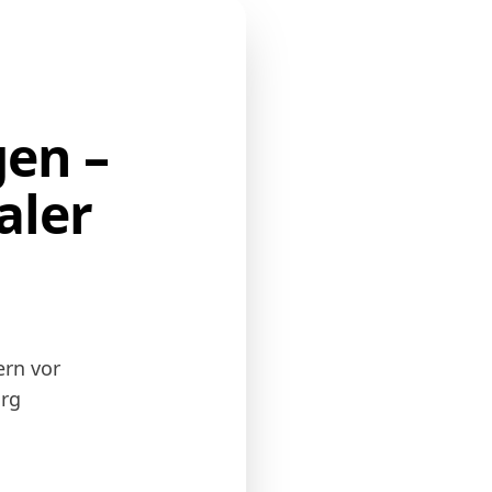
en –
aler
ern vor
urg