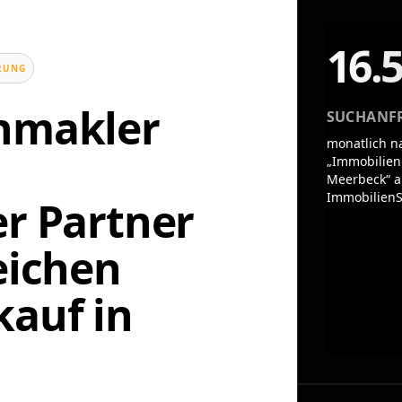
16.
UNG
enmakler
SUCHANF
monatlich n
„Immobilien
Meerbeck“ a
ImmobilienS
er Partner
eichen
auf in