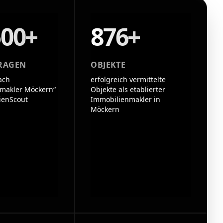
500+
876+
RAGEN
OBJEKTE
ach
erfolgreich vermittelte
makler Möckern“
Objekte als etablierter
ienScout
Immobilienmakler in
Möckern