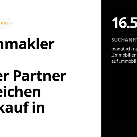
16.
UNG
enmakler
SUCHANF
monatlich n
„Immobilien
auf Immobil
er Partner
eichen
auf in