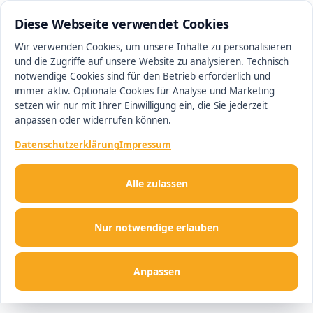
0511 13221100
#1 Makler in Hannover
Diese Webseite verwendet Cookies
Wir verwenden Cookies, um unsere Inhalte zu personalisieren
und die Zugriffe auf unsere Website zu analysieren. Technisch
Men
notwendige Cookies sind für den Betrieb erforderlich und
immer aktiv. Optionale Cookies für Analyse und Marketing
setzen wir nur mit Ihrer Einwilligung ein, die Sie jederzeit
anpassen oder widerrufen können.
Datenschutzerklärung
Impressum
Alle zulassen
Nur notwendige erlauben
Anpassen