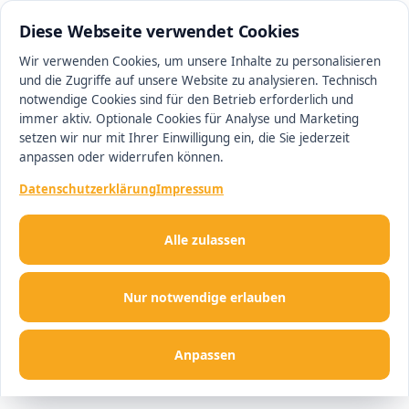
0511 13221100
#1 Makler in Hannover
Diese Webseite verwendet Cookies
Wir verwenden Cookies, um unsere Inhalte zu personalisieren
und die Zugriffe auf unsere Website zu analysieren. Technisch
Men
notwendige Cookies sind für den Betrieb erforderlich und
immer aktiv. Optionale Cookies für Analyse und Marketing
setzen wir nur mit Ihrer Einwilligung ein, die Sie jederzeit
anpassen oder widerrufen können.
Datenschutzerklärung
Impressum
Alle zulassen
Nur notwendige erlauben
Anpassen