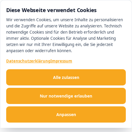
0511 13221100
#1 Makler in Hannover
Diese Webseite verwendet Cookies
Wir verwenden Cookies, um unsere Inhalte zu personalisieren
und die Zugriffe auf unsere Website zu analysieren. Technisch
Men
notwendige Cookies sind für den Betrieb erforderlich und
immer aktiv. Optionale Cookies für Analyse und Marketing
setzen wir nur mit Ihrer Einwilligung ein, die Sie jederzeit
anpassen oder widerrufen können.
Datenschutzerklärung
Impressum
Alle zulassen
Nur notwendige erlauben
Anpassen