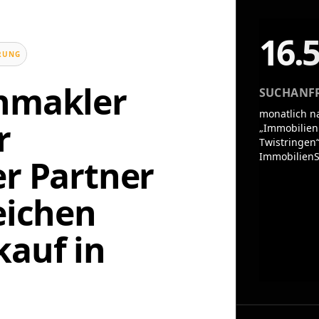
16.
UNG
enmakler
SUCHANF
monatlich n
r
„Immobilien
Twistringen“
ImmobilienS
er Partner
eichen
auf in