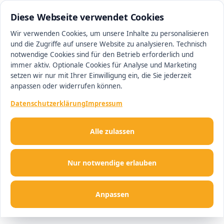
0511 13221100
#1 Makler in Hannover
Diese Webseite verwendet Cookies
Wir verwenden Cookies, um unsere Inhalte zu personalisieren
und die Zugriffe auf unsere Website zu analysieren. Technisch
Men
notwendige Cookies sind für den Betrieb erforderlich und
immer aktiv. Optionale Cookies für Analyse und Marketing
setzen wir nur mit Ihrer Einwilligung ein, die Sie jederzeit
anpassen oder widerrufen können.
Datenschutzerklärung
Impressum
Alle zulassen
Nur notwendige erlauben
Anpassen