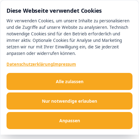
0511 13221100
#1 Makler in Hannover
Diese Webseite verwendet Cookies
Wir verwenden Cookies, um unsere Inhalte zu personalisieren
und die Zugriffe auf unsere Website zu analysieren. Technisch
Men
notwendige Cookies sind für den Betrieb erforderlich und
immer aktiv. Optionale Cookies für Analyse und Marketing
setzen wir nur mit Ihrer Einwilligung ein, die Sie jederzeit
anpassen oder widerrufen können.
Datenschutzerklärung
Impressum
Alle zulassen
Nur notwendige erlauben
Anpassen