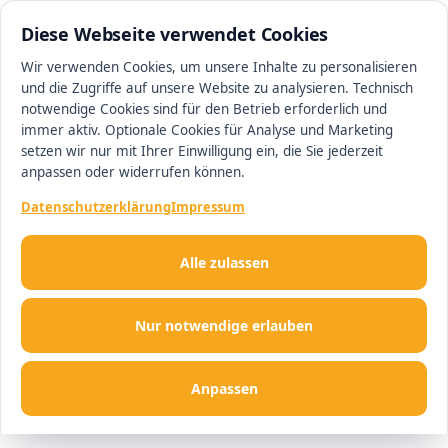
0511 13221100
#1 Makler in Hannover
Diese Webseite verwendet Cookies
Wir verwenden Cookies, um unsere Inhalte zu personalisieren
und die Zugriffe auf unsere Website zu analysieren. Technisch
Men
notwendige Cookies sind für den Betrieb erforderlich und
immer aktiv. Optionale Cookies für Analyse und Marketing
setzen wir nur mit Ihrer Einwilligung ein, die Sie jederzeit
anpassen oder widerrufen können.
Datenschutzerklärung
Impressum
Alle zulassen
Nur notwendige erlauben
Anpassen