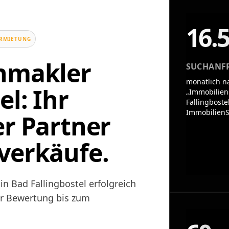
16.
ERMIETUNG
enmakler
SUCHANF
monatlich n
el: Ihr
„Immobilien
Fallingboste
ImmobilienS
er Partner
verkäufe.
n Bad Fallingbostel erfolgreich
er Bewertung bis zum