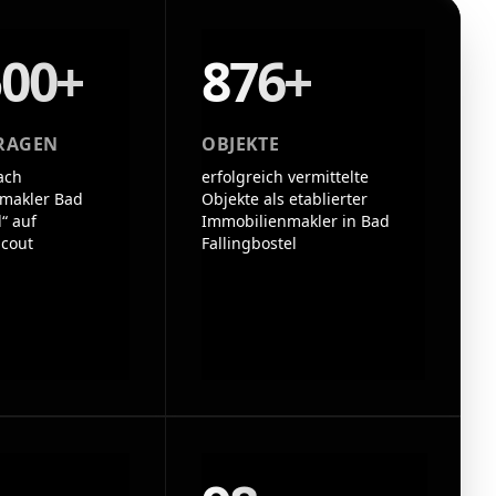
500+
876+
RAGEN
OBJEKTE
ach
erfolgreich vermittelte
makler Bad
Objekte als etablierter
l“ auf
Immobilienmakler in Bad
cout
Fallingbostel