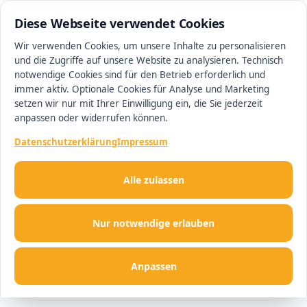
0511 13221100
#1 Makler in Hannover
Diese Webseite verwendet Cookies
Wir verwenden Cookies, um unsere Inhalte zu personalisieren
und die Zugriffe auf unsere Website zu analysieren. Technisch
Men
notwendige Cookies sind für den Betrieb erforderlich und
immer aktiv. Optionale Cookies für Analyse und Marketing
setzen wir nur mit Ihrer Einwilligung ein, die Sie jederzeit
anpassen oder widerrufen können.
Datenschutzerklärung
Impressum
Alle zulassen
Nur notwendige erlauben
Anpassen