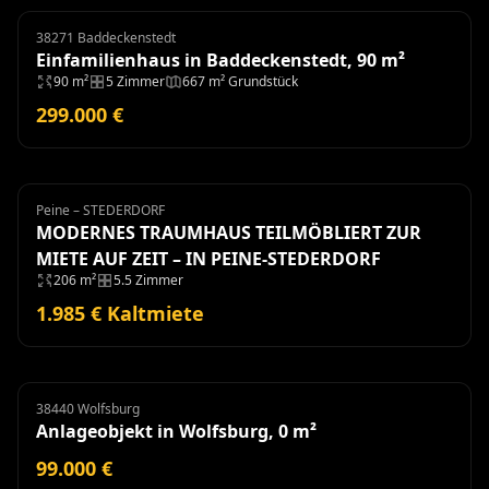
38271 Baddeckenstedt
Einfamilienhaus
Einfamilienhaus in Baddeckenstedt, 90 m²
90 m²
5 Zimmer
667 m² Grundstück
299.000 €
Peine – STEDERDORF
Haus
Miete
MODERNES TRAUMHAUS TEILMÖBLIERT ZUR
MIETE AUF ZEIT – IN PEINE-STEDERDORF
206 m²
5.5 Zimmer
1.985 € Kaltmiete
38440 Wolfsburg
Anlageobjekt
Anlageobjekt in Wolfsburg, 0 m²
99.000 €