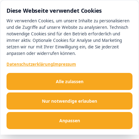
0511 13221100
#1 Makler in Hannover
Diese Webseite verwendet Cookies
Wir verwenden Cookies, um unsere Inhalte zu personalisieren
und die Zugriffe auf unsere Website zu analysieren. Technisch
Men
notwendige Cookies sind für den Betrieb erforderlich und
immer aktiv. Optionale Cookies für Analyse und Marketing
setzen wir nur mit Ihrer Einwilligung ein, die Sie jederzeit
anpassen oder widerrufen können.
Datenschutzerklärung
Impressum
Alle zulassen
Nur notwendige erlauben
Anpassen