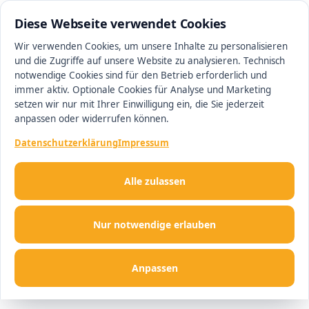
0511 13221100
#1 Makler in Hannover
Diese Webseite verwendet Cookies
Wir verwenden Cookies, um unsere Inhalte zu personalisieren
und die Zugriffe auf unsere Website zu analysieren. Technisch
Men
notwendige Cookies sind für den Betrieb erforderlich und
immer aktiv. Optionale Cookies für Analyse und Marketing
setzen wir nur mit Ihrer Einwilligung ein, die Sie jederzeit
anpassen oder widerrufen können.
Datenschutzerklärung
Impressum
Alle zulassen
Nur notwendige erlauben
Anpassen