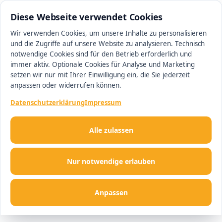
0511 13221100
#1 Makler in Hannover
Diese Webseite verwendet Cookies
Wir verwenden Cookies, um unsere Inhalte zu personalisieren
und die Zugriffe auf unsere Website zu analysieren. Technisch
Men
notwendige Cookies sind für den Betrieb erforderlich und
immer aktiv. Optionale Cookies für Analyse und Marketing
setzen wir nur mit Ihrer Einwilligung ein, die Sie jederzeit
anpassen oder widerrufen können.
Datenschutzerklärung
Impressum
Alle zulassen
Nur notwendige erlauben
Anpassen