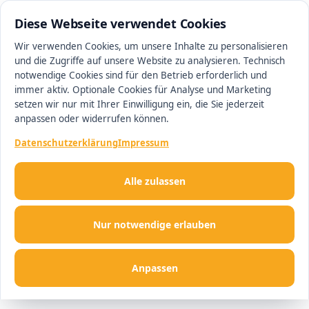
0511 13221100
#1 Makler in Hannover
Diese Webseite verwendet Cookies
Wir verwenden Cookies, um unsere Inhalte zu personalisieren
und die Zugriffe auf unsere Website zu analysieren. Technisch
Men
notwendige Cookies sind für den Betrieb erforderlich und
immer aktiv. Optionale Cookies für Analyse und Marketing
setzen wir nur mit Ihrer Einwilligung ein, die Sie jederzeit
anpassen oder widerrufen können.
Datenschutzerklärung
Impressum
Alle zulassen
Nur notwendige erlauben
Anpassen