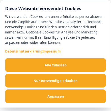
0511 13221100
#1 Makler in Hannover
Diese Webseite verwendet Cookies
Wir verwenden Cookies, um unsere Inhalte zu personalisieren
und die Zugriffe auf unsere Website zu analysieren. Technisch
Men
notwendige Cookies sind für den Betrieb erforderlich und
immer aktiv. Optionale Cookies für Analyse und Marketing
setzen wir nur mit Ihrer Einwilligung ein, die Sie jederzeit
anpassen oder widerrufen können.
Datenschutzerklärung
Impressum
Alle zulassen
Nur notwendige erlauben
Anpassen