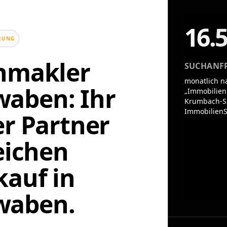
16.
UNG
enmakler
SUCHANF
monatlich n
aben: Ihr
„Immobilien
Krumbach-S
ImmobilienS
er Partner
eichen
auf in
waben.