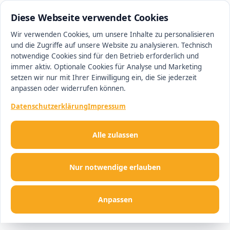
0511 13221100
#1 Makler in Hannover
Diese Webseite verwendet Cookies
Wir verwenden Cookies, um unsere Inhalte zu personalisieren
und die Zugriffe auf unsere Website zu analysieren. Technisch
Men
notwendige Cookies sind für den Betrieb erforderlich und
immer aktiv. Optionale Cookies für Analyse und Marketing
setzen wir nur mit Ihrer Einwilligung ein, die Sie jederzeit
anpassen oder widerrufen können.
Datenschutzerklärung
Impressum
Alle zulassen
Nur notwendige erlauben
Anpassen