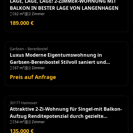
LAGE, LAGE, LAGE! 2-ZIMMER-WOHNUNG MIT
BALKON IN BESTER LAGE VON LANGENHAGEN
62 m²
2 Zimmer
189.000 €
Garbsen – Berenbostel
Eigentumswohnung
Luxus Moderne Eigentumswohnung in
Garbsen-Berenbostel Stilvoll saniert und
67 m²
2 Zimmer
einzugsbereit!
Preis auf Anfrage
30177 Hannover
Eigentumswohnung
Attraktive 2-Zi-Wohnung für Singel-mit Balkon-
Aufzug Renditepotenzial durch gezielte
54 m²
2 Zimmer
Modernisierung
135.000 €