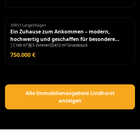
30851 Langenhagen
Doppelhaushälfte
Ein Zuhause zum Ankommen – modern,
hochwertig und geschaffen für besondere
168 m²
5 Zimmer
472 m² Grundstück
Momente - Baujahr 2018
750.000 €
Alle Immobilienangebote Lindhorst
anzeigen