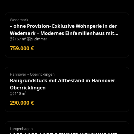
Wedemark
Einfamilienhaus
– ohne Provision- Exklusive Wohnperle in der
Wedemark – Modernes Einfamilienhaus mit
167 m²
5 Zimmer
hochwertiger Ausstattung
759.000 €
Hannover – Oberricklingen
Grundstück
Baugrundstück mit Altbestand in Hannover-
Oberricklingen
110 m²
290.000 €
Langenhagen
Wohnung