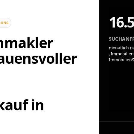
16.
UNG
enmakler
SUCHANF
monatlich n
rauensvoller
„Immobilien
ImmobilienS
n
auf in