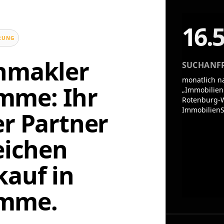
16.
UNG
enmakler
SUCHANF
monatlich n
mme: Ihr
„Immobilien
Rotenburg-
ImmobilienS
er Partner
eichen
auf in
mme.