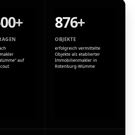
500+
876+
RAGEN
OBJEKTE
ach
erfolgreich vermittelte
makler
Objekte als etablierter
Wümme“ auf
Immobilienmakler in
cout
Rotenburg-Wümme