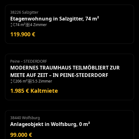
38226 Salzgitter
Etagenwohnung
Etagenwohnung in Salzgitter, 74 m²
74 m²
4 Zimmer
119.900 €
Peine – STEDERDORF
Haus
Miete
MODERNES TRAUMHAUS TEILMÖBLIERT ZUR
MIETE AUF ZEIT – IN PEINE-STEDERDORF
206 m²
5.5 Zimmer
1.985 € Kaltmiete
38440 Wolfsburg
Anlageobjekt
Anlageobjekt in Wolfsburg, 0 m²
99.000 €