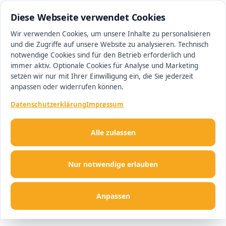
0511 13221100
#1 Makler in Hannover
Diese Webseite verwendet Cookies
Wir verwenden Cookies, um unsere Inhalte zu personalisieren
und die Zugriffe auf unsere Website zu analysieren. Technisch
Men
notwendige Cookies sind für den Betrieb erforderlich und
immer aktiv. Optionale Cookies für Analyse und Marketing
setzen wir nur mit Ihrer Einwilligung ein, die Sie jederzeit
anpassen oder widerrufen können.
Datenschutzerklärung
Impressum
Alle zulassen
Nur notwendige erlauben
Anpassen