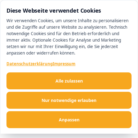
0511 13221100
#1 Makler in Hannover
Diese Webseite verwendet Cookies
Wir verwenden Cookies, um unsere Inhalte zu personalisieren
und die Zugriffe auf unsere Website zu analysieren. Technisch
Men
notwendige Cookies sind für den Betrieb erforderlich und
immer aktiv. Optionale Cookies für Analyse und Marketing
setzen wir nur mit Ihrer Einwilligung ein, die Sie jederzeit
anpassen oder widerrufen können.
Datenschutzerklärung
Impressum
Alle zulassen
Nur notwendige erlauben
Anpassen