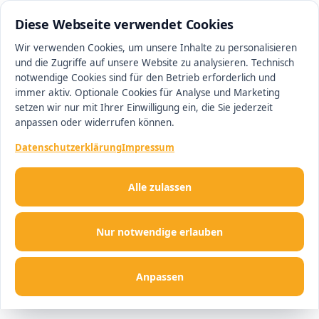
0511 13221100
#1 Makler in Hannover
Diese Webseite verwendet Cookies
Wir verwenden Cookies, um unsere Inhalte zu personalisieren
und die Zugriffe auf unsere Website zu analysieren. Technisch
Men
notwendige Cookies sind für den Betrieb erforderlich und
immer aktiv. Optionale Cookies für Analyse und Marketing
setzen wir nur mit Ihrer Einwilligung ein, die Sie jederzeit
anpassen oder widerrufen können.
Datenschutzerklärung
Impressum
Alle zulassen
Nur notwendige erlauben
Anpassen