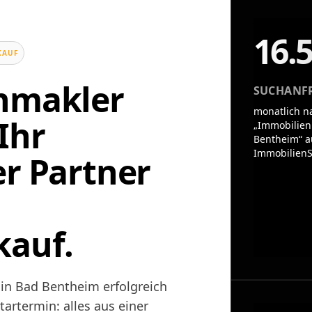
16.
KAUF
enmakler
SUCHANF
monatlich n
Ihr
„Immobilien
Bentheim“ a
ImmobilienS
er Partner
kauf.
 in Bad Bentheim erfolgreich
artermin: alles aus einer